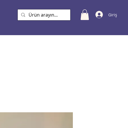
Giriş
a