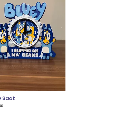
y Saat
00
l