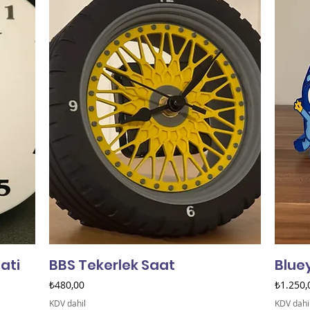
ati
BBS Tekerlek Saat
Blue
Fiyat
Fiyat
₺480,00
₺1.250,
KDV dahil
KDV dahi