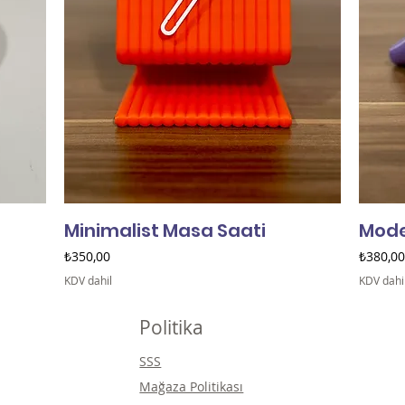
Minimalist Masa Saati
Mode
Fiyat
Fiyat
₺350,00
₺380,00
KDV dahil
KDV dahi
Politika
SSS
Mağaza Politikası