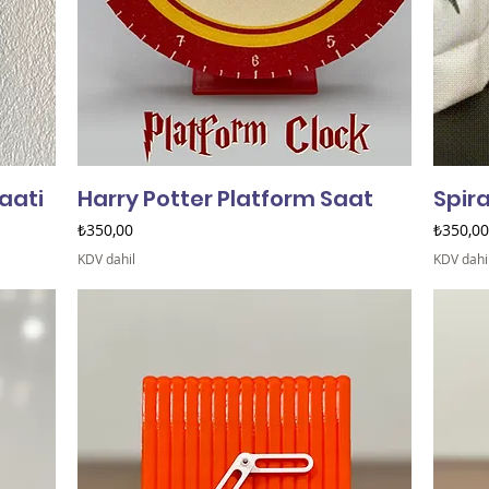
aati
Harry Potter Platform Saat
Spira
Fiyat
Fiyat
₺350,00
₺350,00
KDV dahil
KDV dahi