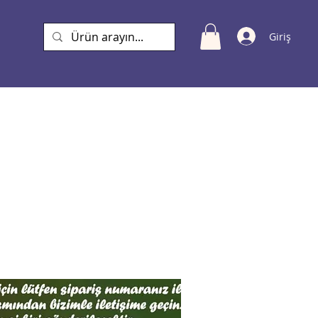
Giriş
a