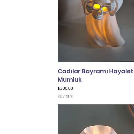
Cadılar Bayramı Hayalet
Mumluk
Fiyat
₺300,00
KDV dahil