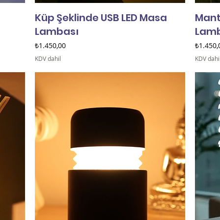
Küp Şeklinde USB LED Masa
Mant
Lambası
Lamb
Fiyat
Fiyat
₺1.450,00
₺1.450,
KDV dahil
KDV dahi