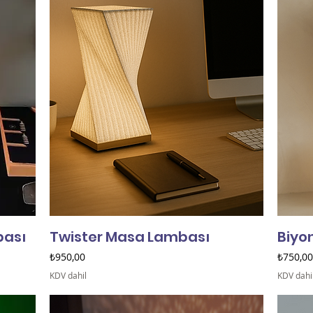
bası
Twister Masa Lambası
Biyo
Fiyat
Fiyat
₺950,00
₺750,00
KDV dahil
KDV dahi