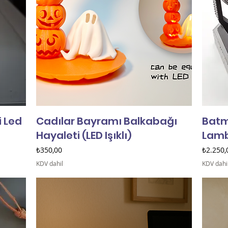
i Led
Cadılar Bayramı Balkabağı
Batm
Hayaleti (LED Işıklı)
Lamb
Fiyat
Fiyat
₺350,00
₺2.250,
KDV dahil
KDV dahi