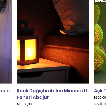
nciri
Renk Değiştirebilen Minecraft
Aşk 
Feneri Abajur
Fiyat
₺300,00
Fiyat
₺1.850,00
KDV dahi