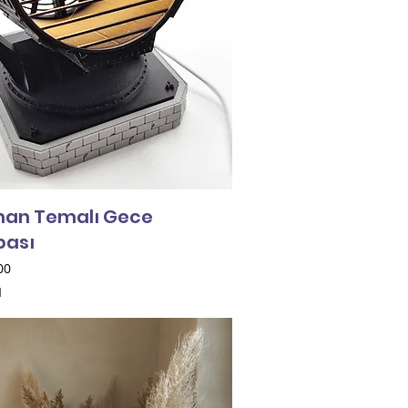
an Temalı Gece
ası
00
l