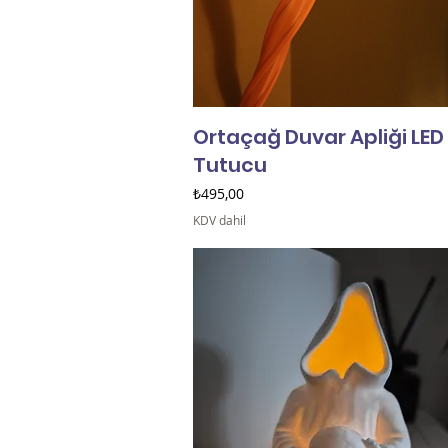
Ortaçağ Duvar Apliği LE
Tutucu
Fiyat
₺495,00
KDV dahil