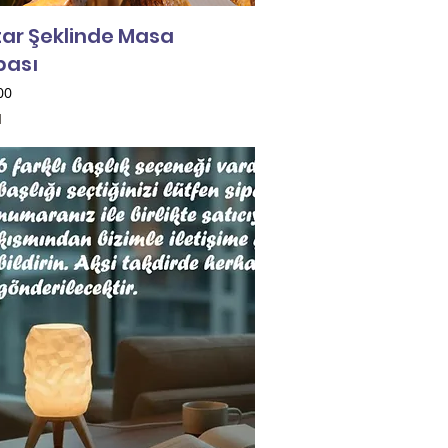
ar Şeklinde Masa
ası
00
l