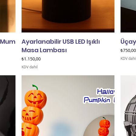
D Mum
Ayarlanabilir USB LED Işıklı
Üçay
Masa Lambası
Fiyat
₺750,00
Fiyat
₺1.150,00
KDV dahi
KDV dahil