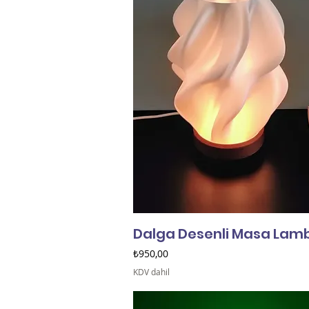
Dalga Desenli Masa Lam
Fiyat
₺950,00
KDV dahil