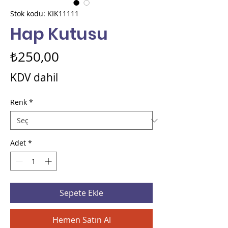
Stok kodu: KIK11111
Hap Kutusu
Fiyat
₺250,00
KDV dahil
Renk
*
Adet
*
Sepete Ekle
Hemen Satın Al