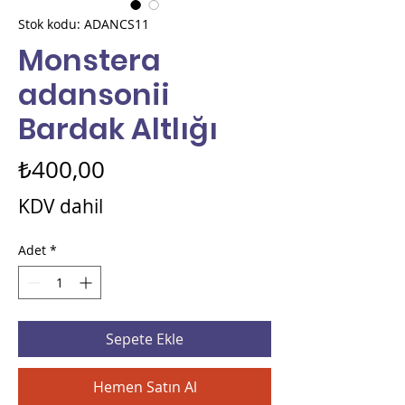
Stok kodu: ADANCS11
Monstera
adansonii
Bardak Altlığı
Fiyat
₺400,00
KDV dahil
Adet
*
Sepete Ekle
Hemen Satın Al