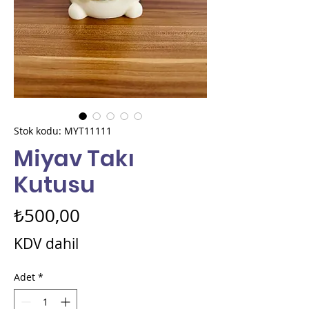
Stok kodu: MYT11111
Miyav Takı
Kutusu
Fiyat
₺500,00
KDV dahil
Adet
*