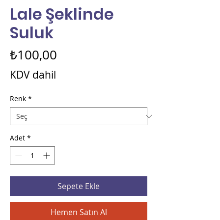
Lale Şeklinde
Suluk
Fiyat
₺100,00
KDV dahil
Renk
*
Adet
*
Sepete Ekle
Hemen Satın Al