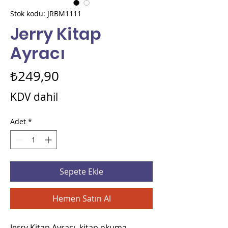
Stok kodu: JRBM1111
Jerry Kitap
Ayracı
Fiyat
₺249,90
KDV dahil
Adet
*
Sepete Ekle
Hemen Satın Al
Jerry Kitap Ayracı, kitap okuma