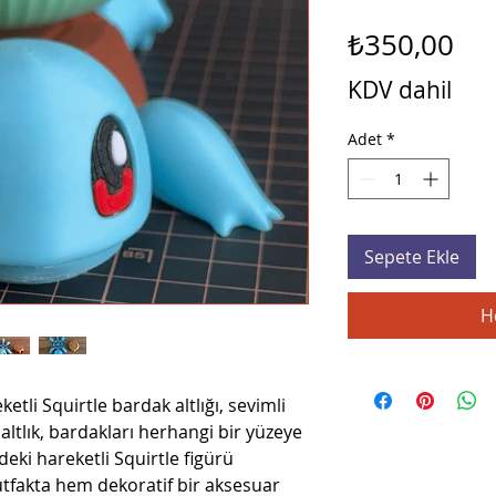
Fiy
₺350,00
KDV dahil
Adet
*
Sepete Ekle
H
etli Squirtle bardak altlığı, sevimli
 altlık, bardakları herhangi bir yüzeye
eki hareketli Squirtle figürü
tfakta hem dekoratif bir aksesuar