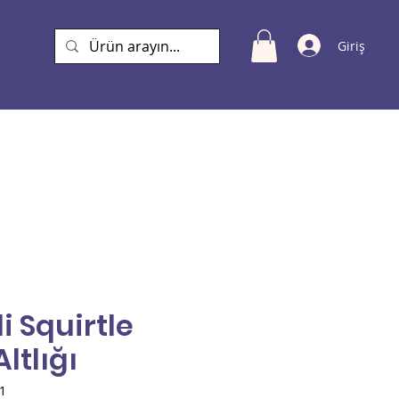
Giriş
a
i Squirtle
ltlığı
1