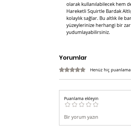
olarak kullanılabilecek hem d
Hareketli Squirtle Bardak Altl
kolaylık sağlar. Bu altlık ile b
yüzeylerinize herhangi bir zar
yudumlayabilirsiniz.
Yorumlar
5 üzerinden 0 yıldız
Henüz hiç puanlama
Puanlama ekleyin
Bir yorum yazın