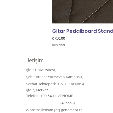
Gitar Pedalboard Standı
Fiyat
₺750,00
KDV dahil
İletişim
Iğdır Üniversitesi,
Şehit Bülent Yurtseven Kampüsü,
Serhat Teknopark, TP2 1. Kat No: 4
Iğdır, Merkez
Telefon: +90 540 1 GENOME
(436663)
e-posta: iletisim [at] genomera.tr