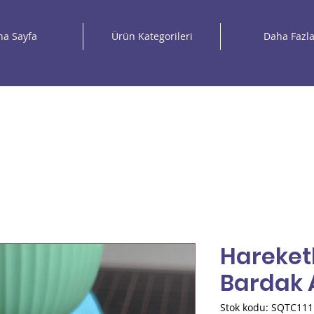
na Sayfa
Ürün Kategorileri
Daha Fazl
Hareketl
Bardak A
Stok kodu: SQTC111