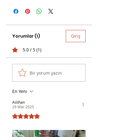
Ürün PLA filament ile üretildiği için erime
riski olabileceğinden 50 santigrat
dereceden daha sıcak bardaklarınızı
koymamanızı tavsiye ediyoruz.
Yorumlar (1)
Giriş
5.0 / 5 (1)
Bir yorum yazın
En Yeni
Aslıhan
29 Mar 2025
5 üzerinden 5 yıldız