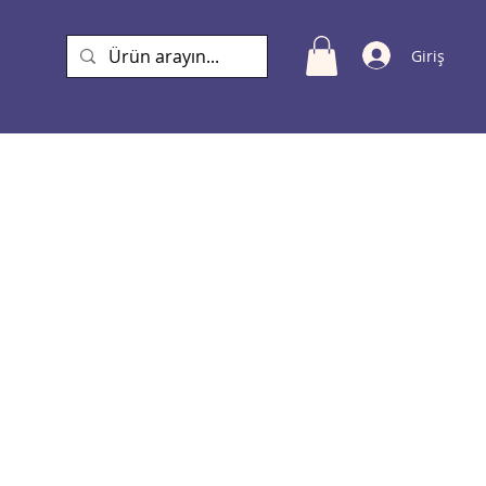
Giriş
a