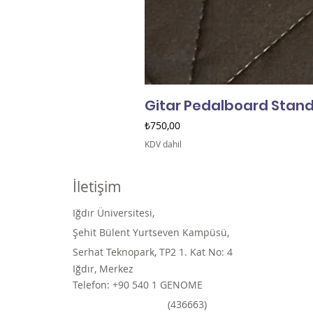
Gitar Pedalboard Standı
Fiyat
₺750,00
KDV dahil
İletişim
Iğdır Üniversitesi,
Şehit Bülent Yurtseven Kampüsü,
Serhat Teknopark, TP2 1. Kat No: 4
Iğdır, Merkez
Telefon: +90 540 1 GENOME
(436663)