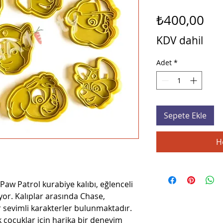
Fiy
₺400,00
KDV dahil
Adet
*
Sepete Ekle
H
 Paw Patrol kurabiye kalıbı, eğlenceli
yor. Kalıplar arasında Chase,
r sevimli karakterler bulunmaktadır.
 çocuklar için harika bir deneyim