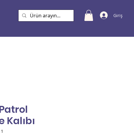
Giriş
a
 Patrol
 Kalıbı
11