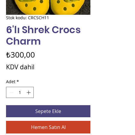
Stok kodu: CRCSCH11
6'lı Shrek Crocs
Charm
Fiyat
₺300,00
KDV dahil
Adet
*
Sepete Ekle
Hemen Satın Al