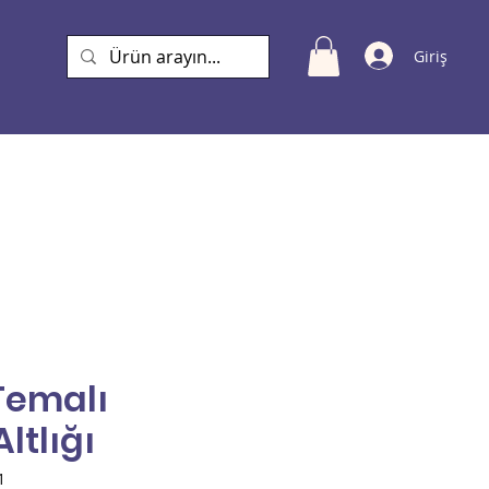
Giriş
a
 Temalı
ltlığı
1