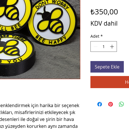
Fiy
₺350,00
KDV dahil
Adet
*
Sepete Ekle
H
renklendirmek için harika bir seçenek
ıkları, misafirlerinizi etkileyecek şık
desenleri ile doğal ve şirin bir hava
ınızı yüzeyden korurken aynı zamanda