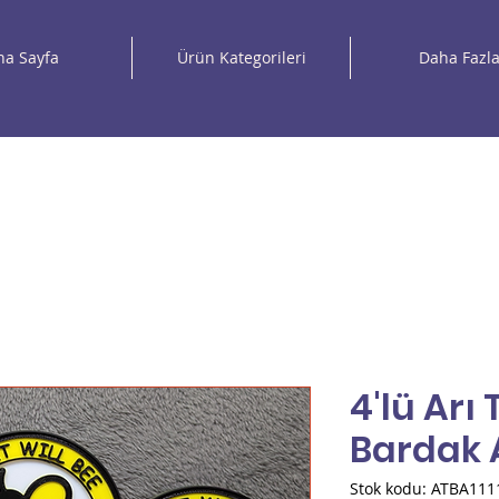
na Sayfa
Ürün Kategorileri
Daha Fazl
4'lü Arı
Bardak A
Stok kodu: ATBA111