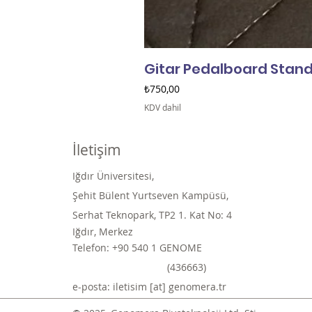
Gitar Pedalboard Standı
Fiyat
₺750,00
KDV dahil
İletişim
Iğdır Üniversitesi,
Şehit Bülent Yurtseven Kampüsü,
Serhat Teknopark, TP2 1. Kat No: 4
Iğdır, Merkez
Telefon: +90 540 1 GENOME
(436663)
e-posta: iletisim [at] genomera.tr