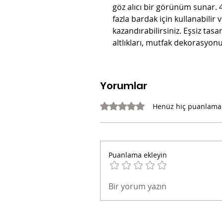
göz alıcı bir görünüm sunar. 4
fazla bardak için kullanabili
kazandırabilirsiniz. Eşsiz tas
altlıkları, mutfak dekorasyo
Yorumlar
5 üzerinden 0 yıldız
Henüz hiç puanlama
Puanlama ekleyin
Bir yorum yazın