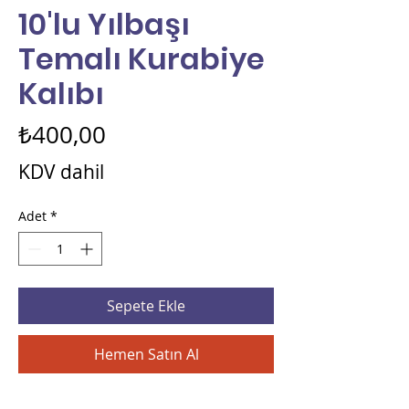
10'lu Yılbaşı
Temalı Kurabiye
Kalıbı
Fiyat
₺400,00
KDV dahil
Adet
*
Sepete Ekle
Hemen Satın Al