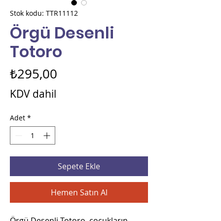
Stok kodu: TTR11112
Örgü Desenli
Totoro
Fiyat
₺295,00
KDV dahil
Adet
*
Sepete Ekle
Hemen Satın Al
Örgü Desenli Totoro, çocukların