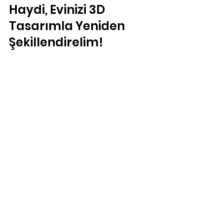
Haydi, Evinizi 3D 
Tasarımla Yeniden 
Şekillendirelim!
Artık ev dekorasyonunda sınırları 
kaldırmanın tam zamanı! 
Kişiselleştirilmiş 3D dekor ürünleri ile 
evinizde fark yaratmak, kendi tarzınızı 
yansıtmak çok kolay. Üstelik bu 
süreçte yanınızda güvenilir bir 
rehber var: 
3dizayn.tr
. Onların 
sunduğu kaliteli ve özgün ürünlerle, 
evinizde yepyeni bir atmosfer 
yaratabilirsiniz.
Unutmayın, eviniz sizin 
yansımanızdır. Ona değer verin, onu 